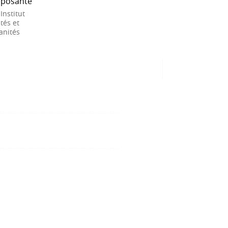
posante
 Institut
tés et
nités