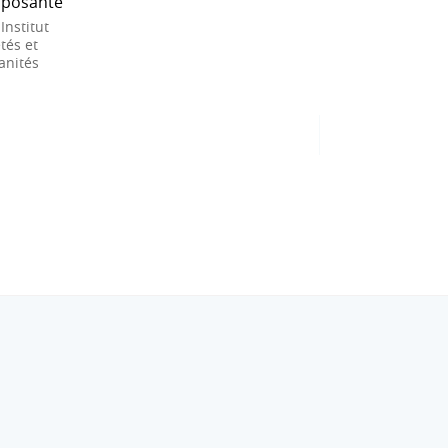
posante
 Institut
tés et
nités