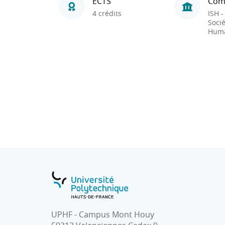
ECTS
Com
4 crédits
ISH -
Socié
Huma
UPHF - Campus Mont Houy