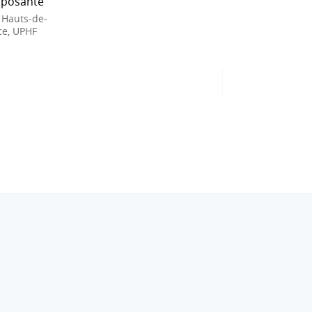
posante
 Hauts-de-
ce, UPHF