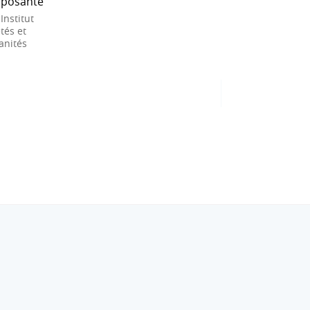
posante
 Institut
tés et
nités