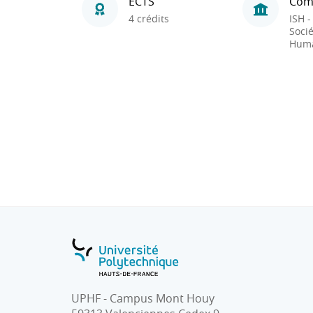
ECTS
Com
4 crédits
ISH -
Socié
Huma
UPHF - Campus Mont Houy