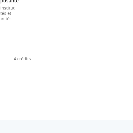
posante
 Institut
tés et
nités
4 crédits