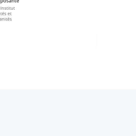
posante
 Institut
tés et
nités