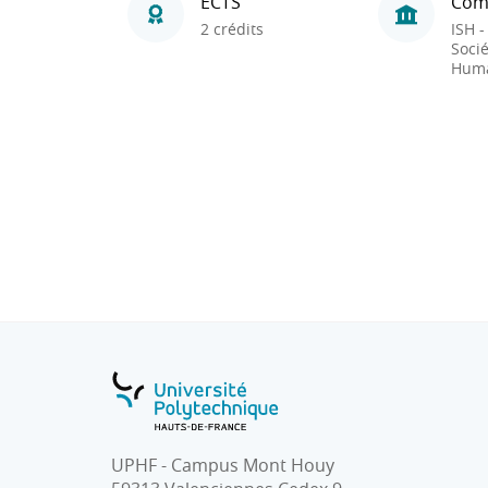
ECTS
Com
2 crédits
ISH -
Socié
Huma
UPHF - Campus Mont Houy