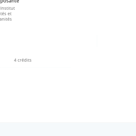
posante
 Institut
tés et
nités
4 crédits