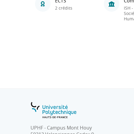
ECTS
Com
2 crédits
ISH -
Socié
Huma
UPHF - Campus Mont Houy