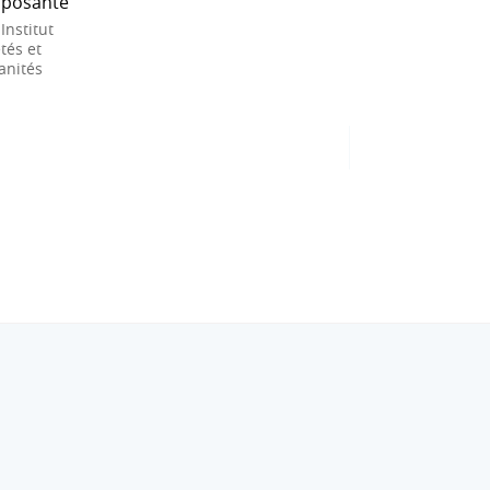
posante
 Institut
tés et
nités