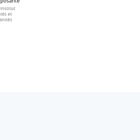
posante
 Institut
tés et
nités