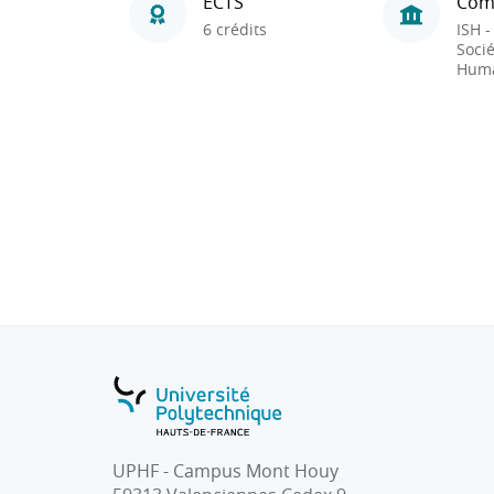
ECTS
Com
6 crédits
ISH -
Socié
Huma
UPHF - Campus Mont Houy