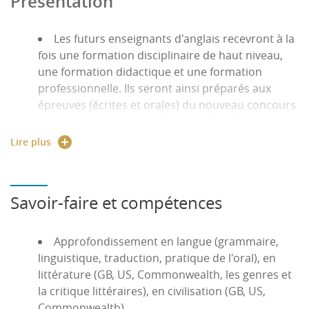
Présentation
Les futurs enseignants d'anglais recevront à la
fois une formation disciplinaire de haut niveau,
une formation didactique et une formation
professionnelle. Ils seront ainsi préparés aux
épreuves (écrites et orales) du nouveau concours
de recrutement des professeurs des lycées et
collèges, et aux tâches et situations qu'ils auront
Lire plus
à assumer dans leur métier.
Les 4 semestres du master articuleront des
cours de langue, de littérature et de civilisation
Savoir-faire et compétences
anglaises, de didactique de l'anglais, de formation
professionnelle, ainsi que des stages. Le tout est
Approfondissement en langue (grammaire,
assuré conjointement par des enseignants de
linguistique, traduction, pratique de l'oral), en
l'université et de l'INSPE ; ils assurent le suivi des
littérature (GB, US, Commonwealth, les genres et
stages, qui sont organisés par le rectorat de
la critique littéraires), en civilisation (GB, US,
l'académie
Commonwealth).