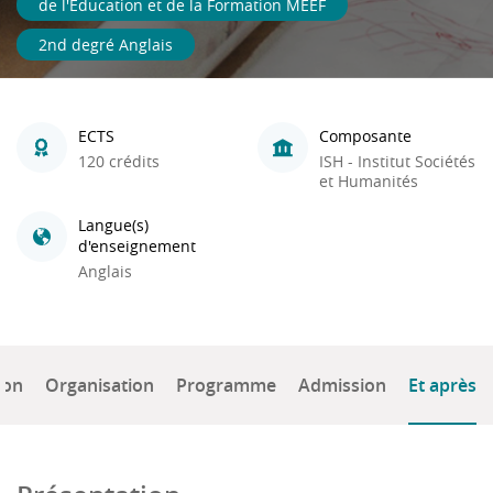
de l'Education et de la Formation MEEF
2nd degré Anglais
ECTS
Composante
120 crédits
ISH - Institut Sociétés
et Humanités
Langue(s)
d'enseignement
Anglais
ion
Organisation
Programme
Admission
Et après