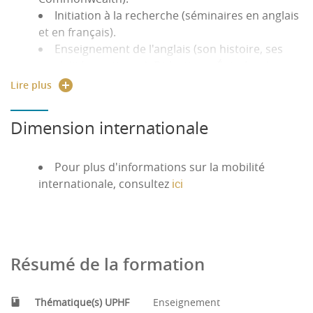
Possibilité VAPP - VAE,
Initiation à la recherche (séminaires en anglais
Possibilité de valider un ou des blocs de
et en français).
compétences ou équivalences en accord avec les
Enseignement de l'anglais (son histoire, ses
enseignants.
modalités pratiques). Didactique. Épistémologie.
Connaissance du système scolaire.
Lire plus
Réflexion sur les problèmes de l'intervention
éducative.
Dimension internationale
Pour plus d'informations sur la mobilité
internationale, consultez
ici
Résumé de la formation
Thématique(s) UPHF
Enseignement