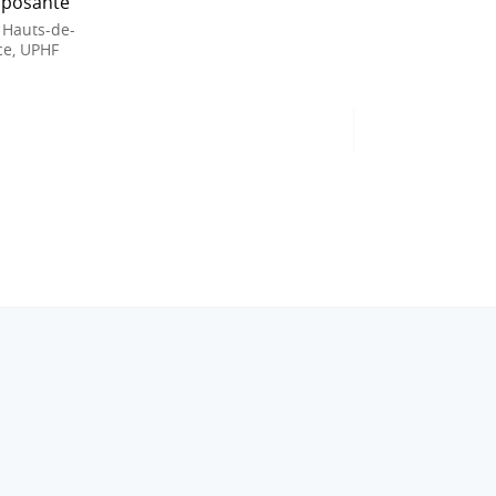
posante
 Hauts-de-
ce, UPHF