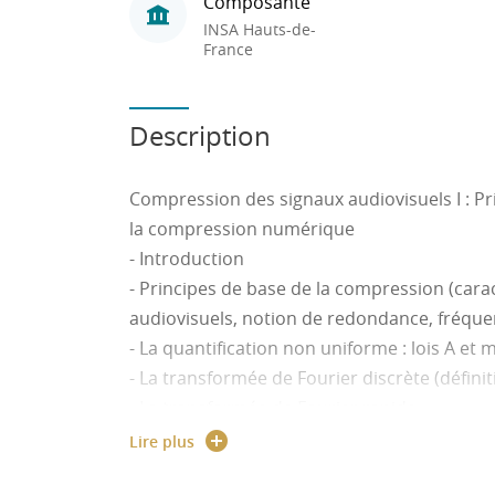
Composante
INSA Hauts-de-
France
Description
Compression des signaux audiovisuels I : Pr
la compression numérique
- Introduction
- Principes de base de la compression (cara
audiovisuels, notion de redondance, fréque
- La quantification non uniforme : lois A et
- La transformée de Fourier discrète (définit
- La transformée de Fourier rapide
- La transformée en cosinus discrète
Lire plus