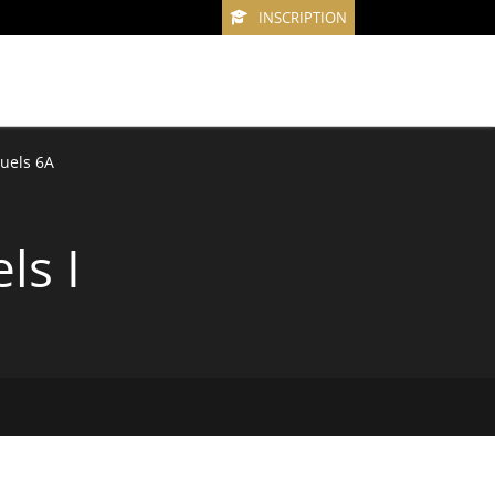
INSCRIPTION
uels 6A
ls I