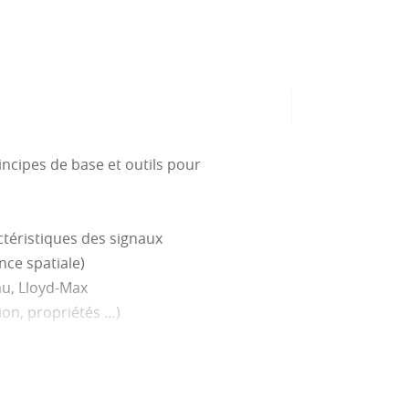
incipes de base et outils pour
ctéristiques des signaux
nce spatiale)
 mu, Lloyd-Max
ion, propriétés …)