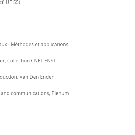
cf. UE S5)
naux - Méthodes et applications
er, Collection CNET-ENST
oduction, Van Den Enden,
ng and communications, Plenum