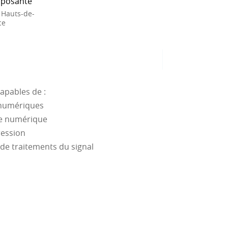
posante
 Hauts-de-
ce
apables de :
 numériques
ne numérique
ression
 de traitements du signal