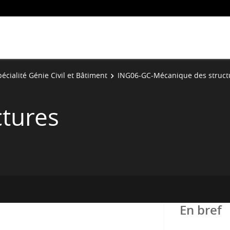
écialité Génie Civil et Bâtiment
ING06-GC-Mécanique des struct
ctures
En bref