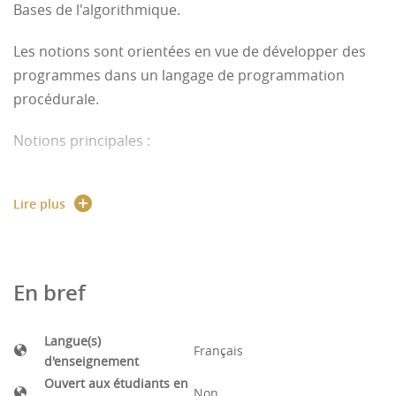
Bases de l'algorithmique.
Les notions sont orientées en vue de développer des
programmes dans un langage de programmation
procédurale.
Notions principales :
- Variables (déclaration, affectation)
Lire plus
- Types simples (entier, réel, booléen, caractères)
- Instructions d'entrée sortie (saisie affichage)
En bref
- Sous-programmes (définition et appel de fonction et
procédure)
Langue(s)
Français
d'enseignement
- Structure de contrôle (séquence, test, boucle)
Ouvert aux étudiants en
Non