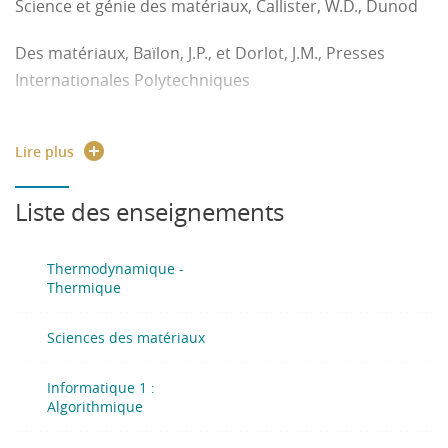
Science et génie des matériaux, Callister, W.D., Dunod
Des matériaux, Baïlon, J.P., et Dorlot, J.M., Presses
Internationales Polytechniques
Précis de métallurgie, Barralis J., Maeder G., Nathan
Lire plus
Exercices et problèmes de sciences des matériaux,
Dupeux M., Gerbaud J., Dunod
Liste des enseignements
http://pise.info/algo/index.htm
Thermodynamique -
Thermique
http://f.letombe.free.fr/HomePage/Teaching_files/System
Sciences des matériaux
www.developpez.com/
Thermodynamique et énergétique, L. Borel, PPUR
Informatique 1 :
Algorithmique
Thermodynamique générale et applications, R. Kling.