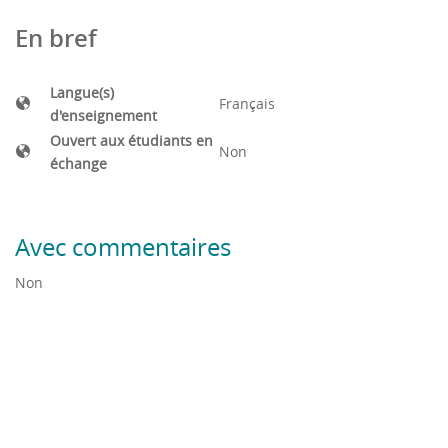
Technip
En bref
Physical and computational aspect of convective heat
transfert, T. Cebeci, Springer Verlag
Langue(s)
Français
d'enseignement
Heat transfer, J. P. Holman, McGraw-Hill
Ouvert aux étudiants en
Non
échange
Transferts thermiques, J. Taine, Dunod
Avec commentaires
Non