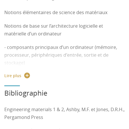
en termes d'analyse et de programmation
Notions élémentaires de science des matériaux
(procédurale) pour le développement de petits
programmes informatiques
Notions de base sur l’architecture logicielle et
matérielle d’un ordinateur
C) En Thermodynamique / Thermique
- composants principaux d’un ordinateur (mémoire,
choisir un échangeur thermique dans le cadre d’une
processeur, périphériques d'entrée, sortie et de
utilisation industrielle
stockage)
Lire plus
- principe de fonctionnement d’un ordinateur (rôle et
principe de fonctionnement des principaux
Bibliographie
composants)
- système d'exploitation (usage et rôle principal)
Engineering materials 1 & 2, Ashby, M.F. et Jones, D.R.H.,
Pergamond Press