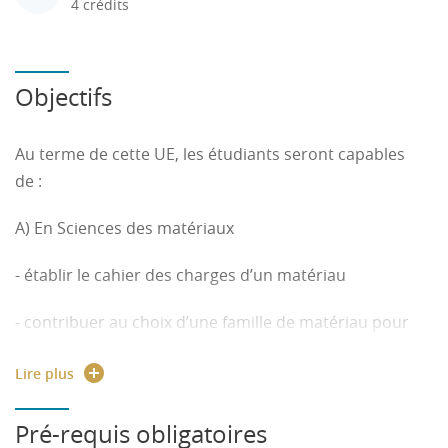
4 crédits
Objectifs
Au terme de cette UE, les étudiants seront capables
de :
A) En Sciences des matériaux
- établir le cahier des charges d’un matériau
- contribuer au choix d’une famille de matériau pour
une utilisation donnée
Lire plus
B) En informatique (I) : Algorithmique
Pré-requis obligatoires
mettre en œuvre les méthodes et notions nécessaires