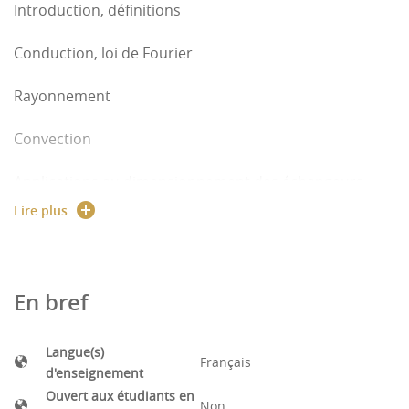
Introduction, définitions
Conduction, loi de Fourier
Rayonnement
Convection
Applications au dimensionnement des échangeurs
industriels
Lire plus
En bref
Langue(s)
Français
d'enseignement
Ouvert aux étudiants en
Non