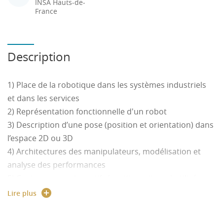
INSA Hauts-de-
France
Description
1) Place de la robotique dans les systèmes industriels
et dans les services
2) Représentation fonctionnelle d'un robot
3) Description d’une pose (position et orientation) dans
l’espace 2D ou 3D
4) Architectures des manipulateurs, modélisation et
analyse des performances
5) Capteurs proprioceptifs (position, vitesse) utilisés en
robotique
Lire plus
6) Génération de trajectoires et lois de commande
7) Capteurs extéroceptifs (proximétriques, tactiles,