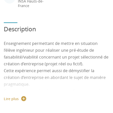
INSA Hauts-de-
France
Description
Enseignement permettant de mettre en situation
l’élève ingénieur pour réaliser une pré-étude de
faisabilité/viabilité concernant un projet sélectionné de
création d’entreprise (projet réel ou fictif).
Cette expérience permet aussi de démystifier la
création d’entreprise en abordant le sujet de manière
pragmatique.
Cet enseignement basé sur un travail accompagné, par
petits groupes, couvre la réalisation d’un business
Lire plus
model complet accompagné d'un plan d’affaires.
A partir d'un business model, le groupe doit définir le