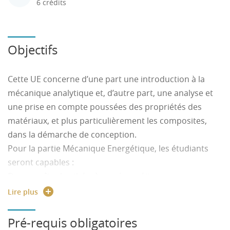
6 crédits
Objectifs
Cette UE concerne d’une part une introduction à la
mécanique analytique et, d’autre part, une analyse et
une prise en compte poussées des propriétés des
matériaux, et plus particulièrement les composites,
dans la démarche de conception.
Pour la partie Mécanique Energétique, les étudiants
seront capables :
De connaître les théorèmes énergétiques en
mécanique du solide indéformable.
Lire plus
D’écrire les équations de Lagrange d’un système
mécanique paramétré.
Pré-requis obligatoires