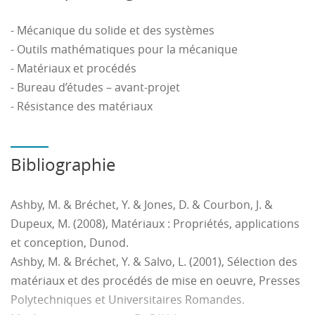
De trouver les équations de mouvement et les actions
mécaniques d’un système mécanique industriel.
- Mécanique du solide et des systèmes
Pour la partie Matériaux, les étudiants seront capables
- Outils mathématiques pour la mécanique
:
- Matériaux et procédés
De poser un cahier des charges « matériau » en
- Bureau d’études – avant-projet
identifiant les fonctions techniques, les astreintes de
- Résistance des matériaux
conception et les variables de conception en lien avec
le cahier des charges fonctionnel.
De connaître la méthode des indices de performance.
Bibliographie
D’être capable de proposer des choix de matériaux
pertinents pour des cas d’étude industriels en
Ashby, M. & Bréchet, Y. & Jones, D. & Courbon, J. &
intégrant les impacts environnementaux.
Dupeux, M. (2008), Matériaux : Propriétés, applications
De choisir un composite (du pli au drapage) sous
et conception, Dunod.
chargement en membrane, flexion et torsion.
Ashby, M. & Bréchet, Y. & Salvo, L. (2001), Sélection des
De prédire le comportement d’un composite à l’aide
matériaux et des procédés de mise en oeuvre, Presses
d’un code de calcul éléments finis.
Polytechniques et Universitaires Romandes.
D’optimiser un composite sous contraintes mécanique