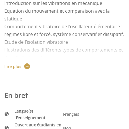
Introduction sur les vibrations en mécanique
Equation du mouvement et comparaison avec la
statique
Comportement vibratoire de l’oscillateur élémentaire :
régimes libre et forcé, système conservatif et dissipatif,
Etude de l’isolation vibratoire
Illustrations des différents types de comportements et
de sollicitations dynamiques
Etude du comportement vibratoire d’un système
Lire plus
discret et réalisation d’un étouffeur de vibration avec
MSC ADAMS
Comportement vibratoire de systèmes ou structures
En bref
mécaniques à plusieurs ddl – Utilisation de la MEF
Analyse modale et dimensionnement de structures
Langue(s)
avec ANSYS
Français
d'enseignement
Ouvert aux étudiants en
Non