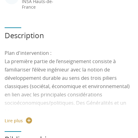
INSA Hauts-de-
France
Description
Plan d'intervention :
La première partie de l’enseignement consiste à
familiariser l’élève ingénieur avec la notion de
développement durable au sens des trois piliers
classiques (sociétal, économique et environnemental)
en lien avec les principales considérations
socioéconomiques/politiques. Des Généralités et un
historique seront proposés.
La seconde partie du cours consiste à considérer le
Lire plus
développement durable sous l’angle de la
responsabilité sociétale des entreprises (RSE). On