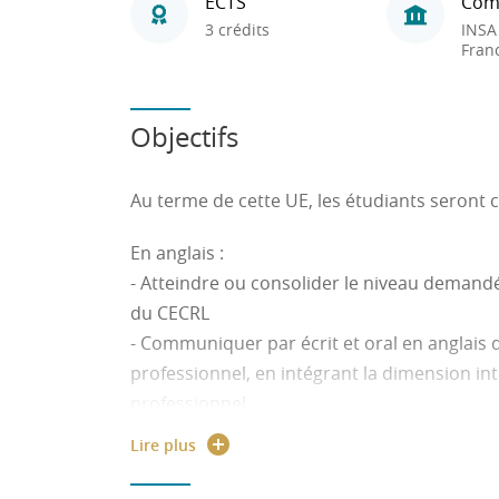
ECTS
Com
3 crédits
INSA
Fran
Objectifs
Au terme de cette UE, les étudiants seront 
En anglais :
- Atteindre ou consolider le niveau demandé
du CECRL
- Communiquer par écrit et oral en anglais 
professionnel, en intégrant la dimension i
professionnel.
Lire plus
En Advanced English for Engineering Trades
- promote lectures and practical learning act