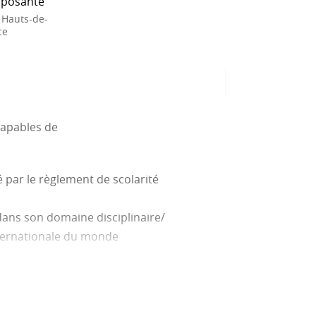
posante
 Hauts-de-
ce
capables de
 par le règlement de scolarité
dans son domaine disciplinaire/
nternationale du monde
 and Skill Development :
ivities in English in our