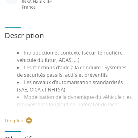
INSA Hauts-de-
France
Description
Introduction et contexte (sécurité routière,
véhicule du futur, ADAS, …)
Les fonctions d’aide à la conduite : Systèmes
de sécurités passifs, actifs et préventifs
Les niveaux d’automatisation standardisés
(SAE, OICA et NHTSA)
Modélisation de la dynamique du véhicule : les
mouvements longitudinal, latéral et de lacet
Les principaux indicateurs de risques en
conduite automobile (TLC, TIV,…) et leurs
Lire plus
méthodes de calcul ou d’estimation (mesures
avancées).