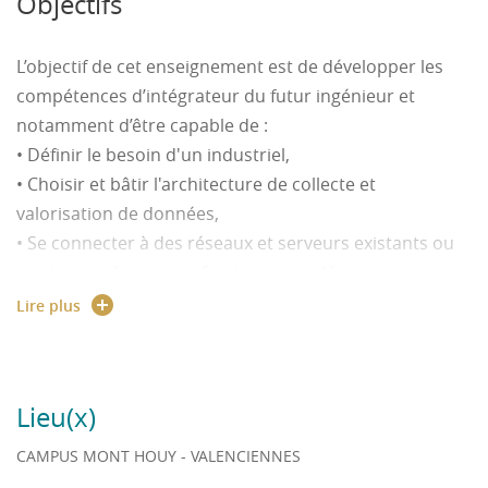
Objectifs
« information technologies »
• Chaîne de valorisation des données issues d’un
L’objectif de cet enseignement est de développer les
système connecté,
compétences d’intégrateur du futur ingénieur et
• Approche basée exploitation de mesures / Approche
notamment d’être capable de :
basée exploitation de connaissances,
• Définir le besoin d'un industriel,
• Principes génériques des infrastructures supports à
• Choisir et bâtir l'architecture de collecte et
une solution IIOT,
valorisation de données,
• Protocoles réseaux d’usages, stockage de
• Se connecter à des réseaux et serveurs existants ou
l’information sur TSDB & triplestore,
mettre en place une infrastructure adéquate,
• Illustration des concepts sur un produit en phase
• Gérer le développement logiciel du "liant" entre les
Lire plus
d’usage sur site industriel.
diverses "briques"
• Maîtriser les concepts suivants : cyberphysical
systems, internet of things, industrial internet of
Lieu(x)
things, connected objects, edge computing,
middleware, fog computing, cloud computing, soa.
CAMPUS MONT HOUY - VALENCIENNES