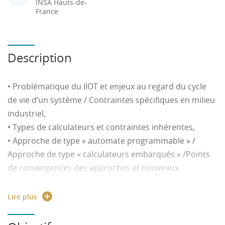
INSA Hauts-de-
France
Description
• Problématique du IIOT et enjeux au regard du cycle
de vie d’un système / Contraintes spécifiques en milieu
industriel,
• Types de calculateurs et contraintes inhérentes,
• Approche de type « automate programmable » /
Approche de type « calculateurs embarqués » /Points
de convergences des approches et nouveaux
besoins dans le cadre « usine du futur »,
• Catégories d’outils de développements / Outils
Lire plus
spécifique pour les applications distribuées,
• Evolution : convergence « automation technologies »