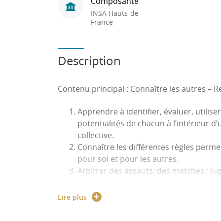
Composante
INSA Hauts-de-
France
Description
Contenu principal : Connaître les autres – R
Apprendre à identifier, évaluer, utilise
potentialités de chacun à l’intérieur d
collective.
Connaître les différentes règles permet
pour soi et pour les autres.
Arbitrer des assauts, des matches ; j
et/ou artistiques.
Lire plus
Conférences envisagées (3h CM) : Interventi
ou professeur de judo de haut niveau…