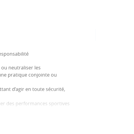
esponsabilité
r ou neutraliser les
’une pratique conjointe ou
tant d’agir en toute sécurité,
uger des performances sportives
ons par un arbitre, un judoka