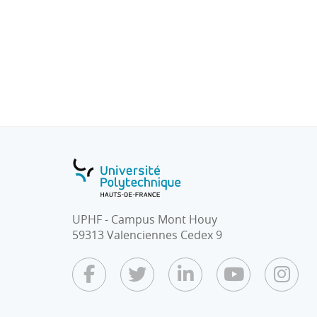
Exemples d’activités physiques sportives et 
support : Acrosport, Sports de combat, Spo
collectifs
UPHF - Campus Mont Houy
59313 Valenciennes Cedex 9