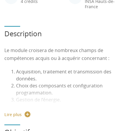
4 crédits
INSA Hauts-de-
France
Description
Le module croisera de nombreux champs de
compétences acquis ou à acquérir concernant :
Acquisition, traitement et transmission des
données.
Choix des composants et configuration
programmation.
Gestion de l’énergie.
Travail de groupe sur une problématique à
résoudre.
Lire plus
Communication orale et écrite, esprit de
synthèse.