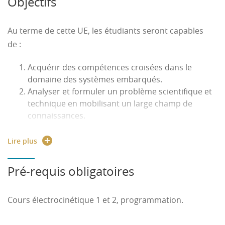
Objectifs
Au terme de cette UE, les étudiants seront capables
de :
Acquérir des compétences croisées dans le
domaine des systèmes embarqués.
Analyser et formuler un problème scientifique et
technique en mobilisant un large champ de
connaissances.
Apprendre à analyser, simuler et mettre en
œuvre un système d'électronique embarquée.
Lire plus
Résoudre une problématique d'ingénierie autour
des systèmes embarqués.
Pré-requis obligatoires
Savoir planifier et gérer un projet.
Synthétiser, restituer oralement, visuellement et
Cours électrocinétique 1 et 2, programmation.
par écrit afin de convaincre l'interlocuteur.