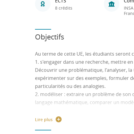
ECTS
Com
8 crédits
INSA
Fran
Objectifs
Au terme de cette UE, les étudiants seront c
1. s'engager dans une recherche, mettre en 
Découvrir une problématique, l'analyser, la 
expérimenter sur des exemples, formuler de
particularités ou des analogies.
2. modéliser : extraire un problème de son 
langage mathématique, comparer un modèle à 
critiquer.
3. représenter : choisir le cadre (numérique
Lire plus
mieux adapté pour traiter un problème ou 