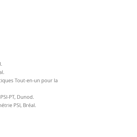
entation à un autre, changer
érences inductives et
onfirmer ou infirmer une
: manipuler des expressions
rentes étapes d'un calcul
à la main ou à l'aide d'un
.
ôler les résultats.
l.
endre les énoncés
atiques Tout-en-un pour la
une solution rigoureuse,
que.
-PSI-PT, Dunod.
étrie PSI, Bréal.