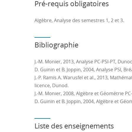
mathématique, passer d'un mode de représ
Pré-requis obligatoires
de registre.
4. raisonner, argumenter : effectuer des inf
Algèbre, Analyse des semestres 1, 2 et 3.
déductives, conduire une démonstration, c
conjecture.
5. calculer, utiliser le langage symbolique 
Bibliographie
contenant des symboles, organiser les diffé
complexe, effectuer un calcul automatisable 
J.-M. Monier, 2013, Analyse PC-PSI-PT, Dunod
instrument (calculatrice, logiciel, etc.), contr
D. Guinin et B. Joppin, 2004, Analyse PSI, Bréa
6. communiquer à l'écrit et à l'oral : compr
J.-P. Ramis A. Warusfel et al., 2013, Mathém
mathématiques écrits par d'autres, rédiger 
licence, Dunod.
présenter et défendre un travail mathémati
J.-M. Monier, 2008, Algèbre et Géométrie PC
D. Guinin et B. Joppin, 2004, Algèbre et Géom
Liste des enseignements