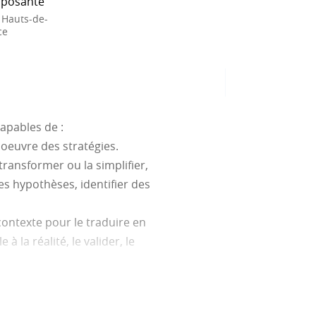
posante
 Hauts-de-
ce
apables de :
oeuvre des stratégies.
transformer ou la simplifier,
s hypothèses, identifier des
contexte pour le traduire en
la réalité, le valider, le
, algébrique, géométrique …) le
représenter un objet