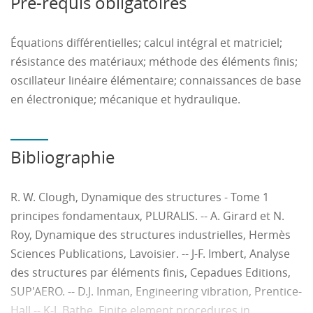
Pré-requis obligatoires
- Apprendre à utiliser des logiciels commerciaux
(ANSYS) pour solutionner des problèmes industriels en
dynamique.
Équations différentielles; calcul intégral et matriciel;
résistance des matériaux; méthode des éléments finis;
oscillateur linéaire élémentaire; connaissances de base
en électronique; mécanique et hydraulique.
Bibliographie
R. W. Clough, Dynamique des structures - Tome 1
principes fondamentaux, PLURALIS. -- A. Girard et N.
Roy, Dynamique des structures industrielles, Hermès
Sciences Publications, Lavoisier. -- J-F. Imbert, Analyse
des structures par éléments finis, Cepadues Editions,
SUP'AERO. -- D.J. Inman, Engineering vibration, Prentice-
Hall -- K-J. Bathe, Finite element procedures in