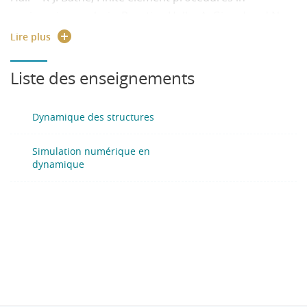
engineering analysis, Prentice-Hall -- A. Girard and N.
Roy, Structural dynamics in industry, ISTE Ltd and John
Lire plus
Wiley & Sons Inc.
Liste des enseignements
Dynamique des structures
Simulation numérique en
dynamique