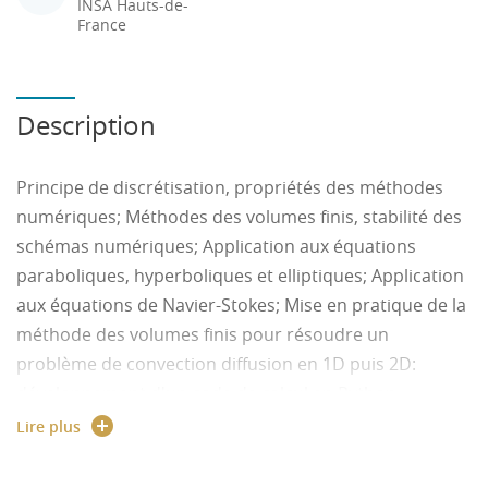
INSA Hauts-de-
France
Description
Principe de discrétisation, propriétés des méthodes
numériques; Méthodes des volumes finis, stabilité des
schémas numériques; Application aux équations
paraboliques, hyperboliques et elliptiques; Application
aux équations de Navier-Stokes; Mise en pratique de la
méthode des volumes finis pour résoudre un
problème de convection diffusion en 1D puis 2D:
développement d'un code de calcul en Python.
Création de documents scientifiques interactifs avec
Lire plus
JupyterLab.