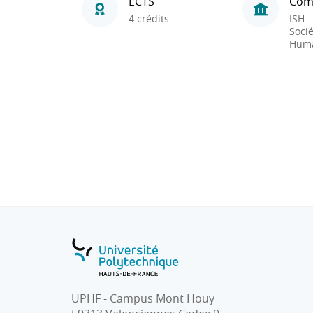
ECTS
Com
4 crédits
ISH -
Socié
Huma
UPHF - Campus Mont Houy