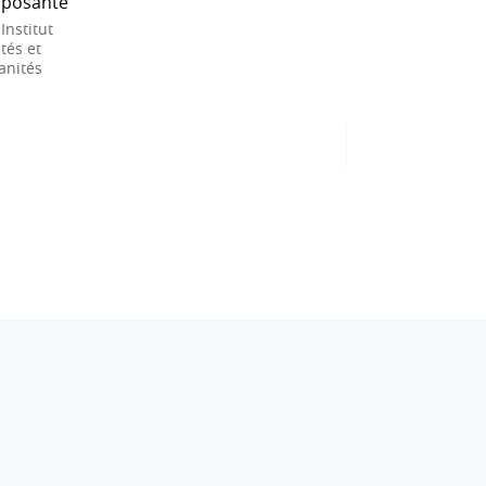
posante
 Institut
tés et
nités