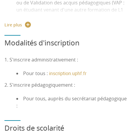
ou de Validation des acquis pédagogiques (VAP :
un étudiant venant d'une autre formation de L1
ou de L2 soumet une demande d'équivalence
partielle ou totale)
Lire plus
Les auditeurs libres sont acceptés, mais aucune
Modalités d'inscription
validation possible.
Plateforme
Parcoursup
en L1
1. S'inscrire administrativement :
e.candidat
en L2 et L3 sur le site internet de
Pour tous :
inscription.uphf.fr
l'UPHF
2. S'inscrire pédagogiquement :
Modalités d'admission :
Pour tous, auprès du secrétariat pédagogique
Dossier
:
Entretien (L2 et L3)
Droits de scolarité