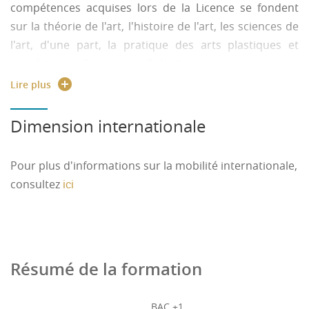
compétences acquises lors de la Licence se fondent
Multiplicité des pratiques Ateliers.
sur la théorie de l'art, l'histoire de l'art, les sciences de
Préparation du master du même nom
l'art, d'une part, la pratique des arts plastiques et
Suivi individuel et accompagnement dans la
construction d'une pratique artistique.
numériques, d'autre part. Il s'agit :
Lire plus
Rapport public Parcoursup
de capacité à analyser et critiquer les images
plastiques et numériques
Dimension internationale
de capacité à concevoir et réaliser des images
numériques
de maîtrise des techniques plastiques,
Pour plus d'informations sur la mobilité internationale,
graphiques, photographiques (argentique et
consultez
ici
numérique) et infographiques
Résumé de la formation
BAC +1