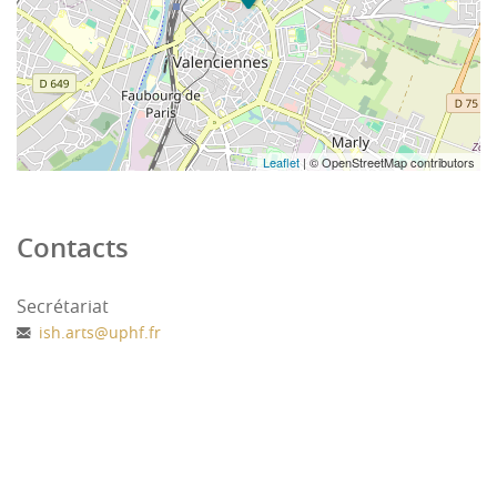
Leaflet
| © OpenStreetMap contributors
Contacts
Secrétariat
ish.arts
@
uphf.fr