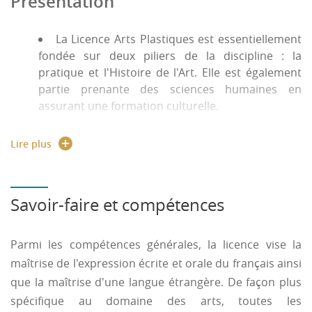
Présentation
La Licence Arts Plastiques est essentiellement
fondée sur deux piliers de la discipline : la
pratique et l'Histoire de l'Art. Elle est également
partie prenante des sciences humaines en
assurant une formation culturelle.
La pratique est conçue à la fois comme un
Lire plus
moyen et une fin : les deux premières années
sont principalement consacrées à la maîtrise
d'outils et de techniques traditionnelles et
informatiques et la 3ème année, la pratique
Savoir-faire et compétences
personnelle est davantage valorisée.
L'enseignement de l'Histoire de l'Art assure une
Parmi les compétences générales, la licence vise la
approche chronologique, iconologique et
maîtrise de l'expression écrite et orale du français ainsi
théorique.
que la maîtrise d'une langue étrangère. De façon plus
Points forts de la formation :
spécifique au domaine des arts, toutes les