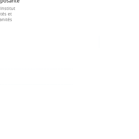
posante
 Institut
tés et
nités