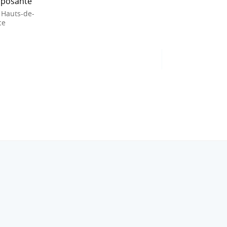
posante
 Hauts-de-
ce