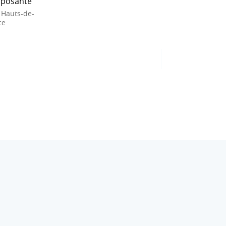
posante
 Hauts-de-
ce