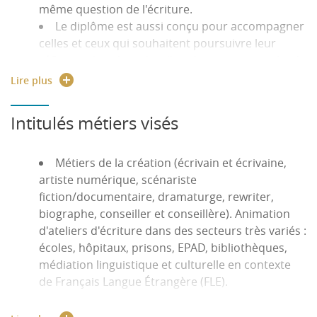
même question de l'écriture.
Le diplôme est aussi conçu pour accompagner
celles et ceux qui souhaitent poursuivre leur
réflexion dans le cadre d'un doctorat, soit selon la
modalité d'une thèse de recherche littéraire ou
Lire plus
linguistique, soit selon celle d'une thèse en
création littéraire.
Intitulés métiers visés
Par son caractère transatlantique, le diplôme a
pour fonction d'ouvrir des débouchés non
seulement en France et au Québec, mais aussi
Métiers de la création (écrivain et écrivaine,
dans toutes les sphères francophones.
artiste numérique, scénariste
fiction/documentaire, dramaturge, rewriter,
biographe, conseiller et conseillère). Animation
d'ateliers d'écriture dans des secteurs très variés :
écoles, hôpitaux, prisons, EPAD, bibliothèques,
médiation linguistique et culturelle en contexte
de Français Langue Étrangère (FLE).
Enseignement dans le supérieur : maîtrise de