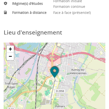
Formation initiale
Admission et exigences
Régime(s) d'études
Formation continue
En France : avoir obtenu une moyenne cumulative d'au
Formation à distance
Face à face (présentiel)
moins 12/20 dans un programme pertinent à la licence
en études françaises (180 crédits ECTS)
Lieu d'enseignement
Au Québec : avoir obtenu une moyenne cumulative
d'au moins 3,0/4,3 dans un baccalauréat en études
+
littéraires francophones ou dans une discipline
connexe (90 crédits)
−
Conditions particulières
Dans chaque université, un comité de sélection est mis
en place pour les autres conditions d'admission :
excellence du dossier académique et des notes,
aptitude à la réussite dans un contexte international
universitaire.