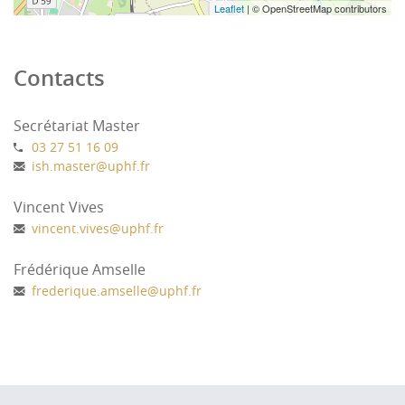
Leaflet
| © OpenStreetMap contributors
Contacts
Secrétariat Master
03 27 51 16 09
ish.master
@
uphf.fr
Vincent Vives
vincent.vives
@
uphf.fr
Frédérique Amselle
frederique.amselle
@
uphf.fr