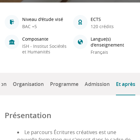
Niveau d'étude visé
ECTS
BAC +5
120 crédits
Composante
Langue(s)
d'enseignement
ISH - Institut Sociétés
et Humanités
Français
ion
Organisation
Programme
Admission
Et après
Présentation
Le parcours Écritures créatives est une
nouvelle formation qui s'inscrit dans le cadre de