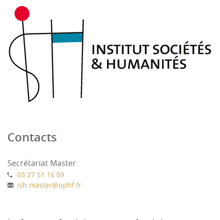
Contacts
Secrétariat Master
03 27 51 16 09
ish.master
@
uphf.fr