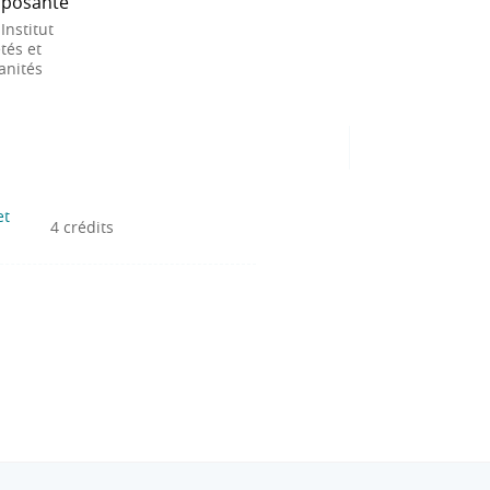
posante
 Institut
tés et
nités
et
4 crédits