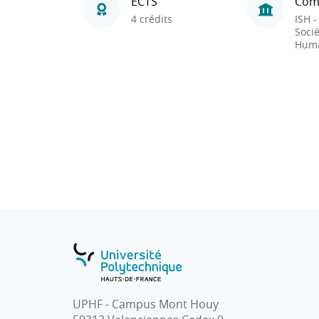
ECTS
Com
4 crédits
ISH -
Socié
Huma
UPHF - Campus Mont Houy