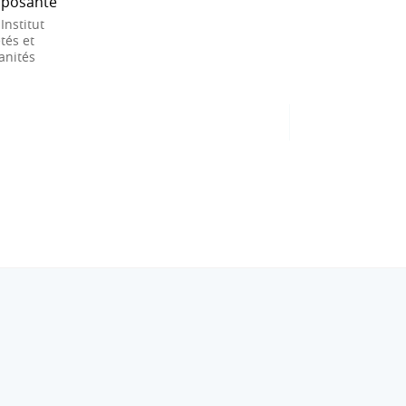
posante
 Institut
tés et
nités