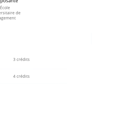
posante
 École
rsitaire de
agement
3 crédits
4 crédits