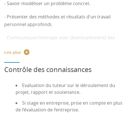
- Savoir modéliser un problème concret.
- Présenter des méthodes et résultats d'un travail
personnel approfondi.
- Communiquer/interagir avec (éventuellement) des
non-mathématiciens.
Lire plus
- Contribuer à l’élaboration d’une étude statistique ou
d'une simulation en calcul scientifique.
Contrôle des connaissances
Evaluation du tuteur sur le déroulement du
projet, rapport et soutenance.
Si stage en entreprise, prise en compte en plus
de l’évaluation de l’entreprise.