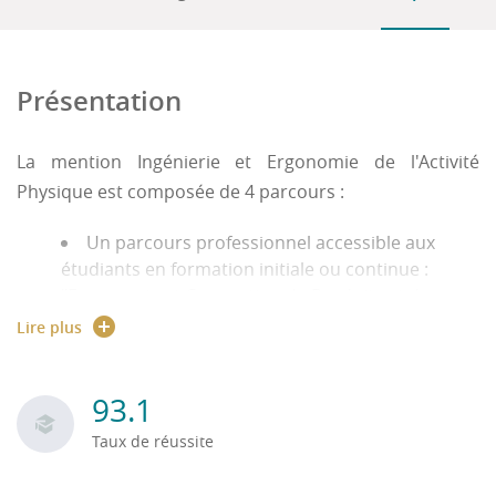
Présentation
La mention Ingénierie et Ergonomie de l'Activité
Physique est composée de 4 parcours :
Un parcours professionnel accessible aux
étudiants en formation initiale ou continue :
"Ergonomie et Conception de Produits et de
Services (ECPS)". Il regroupe des cours
Lire plus
fondamentaux complémentaires liés à l'ingénierie
et à l'ergonomie. A ces connaissances, viennent
s'ajouter d'autres enseignements liés à
93.1
l'acquisition de savoir-faire spécifiques comme la
Taux de réussite
gestion de projet, la création de produits et le
développement de services en intégrant les