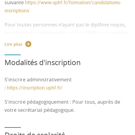
suivante
https://www.uphf.fr/formation/candidatures-
inscriptions
Pour toutes personnes n’ayant pas le diplôme requis,
possibilité de validation des acquis (VAP) pour accéder
à la formation. Possibilité de validation des acquis de
Lire plus
l’expérience VAE pour obtenir tout ou une partie du
diplôme. Contact :
formation.continue
@
insa-hdf.fr
Modalités d'inscription
Pour les étudiants internationaux hors UE
:
S'inscrire administrativement
https://pastel.diplomatie.gouv.fr/etudesenfrance/dyn/public
:
https://inscription.uphf.fr/
S'inscrire pédagogiquement
: Pour tous, auprès de
votre secrétariat pédagogique.