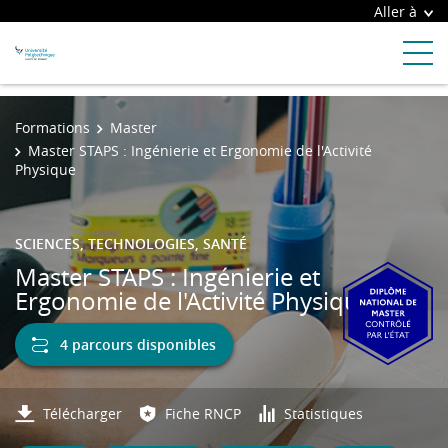
Aller à
Formations
Master
Master STAPS : Ingénierie et Ergonomie de l'Activité
Physique
SCIENCES, TECHNOLOGIES, SANTÉ
Master STAPS : Ingénierie et
Ergonomie de l'Activité Physique
4 parcours disponibles
Télécharger
Fiche RNCP
Statistiques