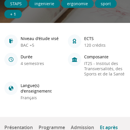
STAPS
ingenierie
ergonomie
sport
+ 1
Niveau d'étude visé
ECTS
BAC +5
120 crédits
Durée
Composante
4 semestres
IT2S - Institut des
Transversalités, des
Sports et de la Santé
Langue(s)
d'enseignement
Français
Présentation
Programme
Admission
Et après