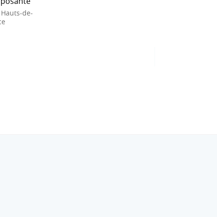
posante
 Hauts-de-
ce