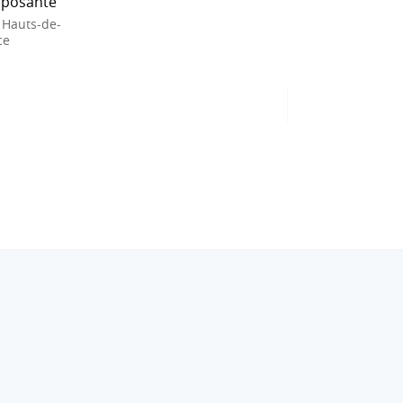
posante
 Hauts-de-
ce