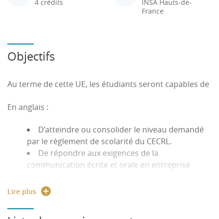
4 crédits
INSA Hauts-de-
France
Objectifs
Au terme de cette UE, les étudiants seront capables de
En anglais :
D’atteindre ou consolider le niveau demandé
par le règlement de scolarité du CECRL.
De répondre aux exigences de la
communication écrite et orale en entreprise
En Droit du Travail et Propriété intellectuelle :
Lire plus
De connaître le droit du travail et les
dispositions légales concernant l'entreprise, de