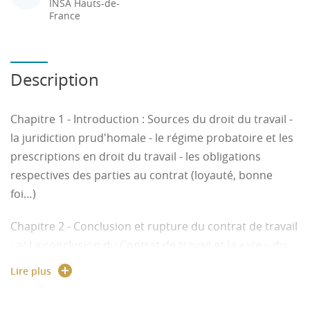
INSA Hauts-de-
France
Description
Chapitre 1 - Introduction : Sources du droit du travail -
la juridiction prud'homale - le régime probatoire et les
prescriptions en droit du travail - les obligations
respectives des parties au contrat (loyauté, bonne
foi…)
Chapitre 2 - Conclusion et rupture du contrat de travail
: a/ La conclusion du Contrat de travail et la « vie » du
contrat - l'embauche - les différents types de contrat de
Lire plus
travail (et plus particulièrement CDI, CDD et le contrat
d'apprentissage) - les clauses du contrat de travail - la