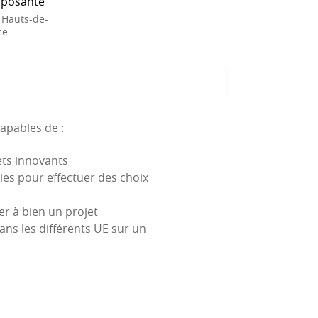
posante
 Hauts-de-
ce
apables de :
ets innovants
ies pour effectuer des choix
er à bien un projet
ns les différents UE sur un