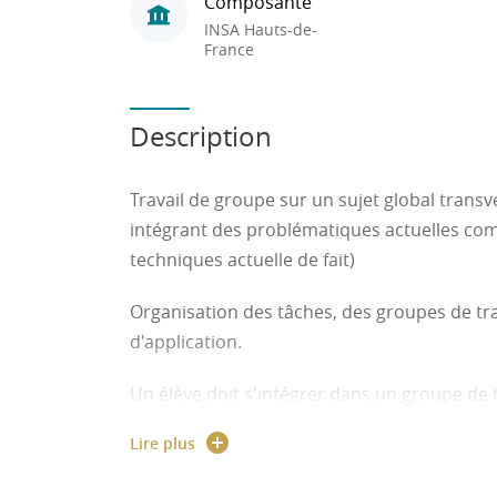
Composante
INSA Hauts-de-
France
Description
Travail de groupe sur un sujet global transv
intégrant des problématiques actuelles com
techniques actuelle de fait)
Organisation des tâches, des groupes de tra
d'application.
Un élève doit s'intégrer dans un groupe de t
problématiques adressées habituellement e
Lire plus
Connexions envisagées avec les sujets de r