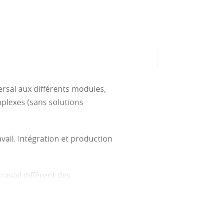
ersal aux différents modules,
plexes (sans solutions
vail. Intégration et production
ravail différent des
n entreprise
echerche des laboratoires