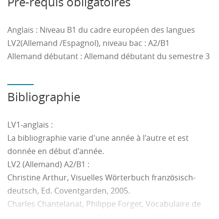
Pré-requis obligatoires
- présenter une entreprise à l'oral ,
- prendre des notes et poser des questions sur une
présentation orale d'entreprise
Anglais : Niveau B1 du cadre européen des langues
LV2(Allemand /Espagnol), niveau bac : A2/B1
en Allemand débutant : communiquer au niveau A1 du
Allemand débutant : Allemand débutant du semestre 3
CECRL
en LV2 Espagnol :
Bibliographie
- Communiquer en espagnol à l'écrit et à l'oral dans des
situations de la vie personnelle et professionnelle
LV1-anglais :
- Evoluer dans un environnement culturel
La bibliographie varie d'une année à l'autre et est
hispanophone
donnée en début d'année.
- Utiliser rationnellement la documentation orale et
LV2 (Allemand) A2/B1 :
écrite espagnol
Christine Arthur, Visuelles Wörterbuch französisch-
- présenter une entreprise à l'oral
deutsch, Ed. Coventgarden, 2005.
Charles Chantelanat, Philippe Forget, Vocabulaire de
en Culture et Communication :
base allemand-français, Ed. Hachette, 1997.
Le cours de culture et communication permettra à