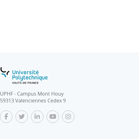
qu’arbitre et juge.
en Enjeux de la transition écologique :
- D’appréhender les différents enjeux de
l’anthropocène avec une perspective historique ;
- De comprendre les phénomènes en jeux dans le
changement climatique ;
- D’aborder de manière qualitative les notions de gaz à
effet de serre, de PIB, d’efficacité énergétique, de
population à travers des études de cas chiffrées ;
- De présenter en groupe une étude d’impact
environnemental et sociétal dans un domaine délimité.
UPHF - Campus Mont Houy
59313 Valenciennes Cedex 9