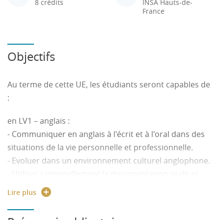
8 crédits
INSA Hauts-de-
France
Objectifs
Au terme de cette UE, les étudiants seront capables de
:
en LV1 – anglais :
- Communiquer en anglais à l'écrit et à l'oral dans des
situations de la vie personnelle et professionnelle.
- Evoluer dans un environnement culturel anglophone.
- Utiliser rationnellement la documentation orale et
écrite en anglais (documents écrits, audios et videos)
Lire plus
en LV2 Allemand (avancé ) :