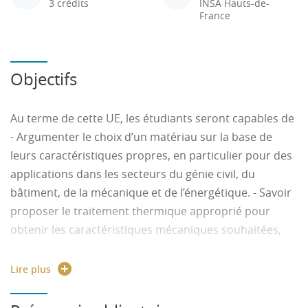
3 crédits
INSA Hauts-de-
France
Objectifs
Au terme de cette UE, les étudiants seront capables de
- Argumenter le choix d’un matériau sur la base de
leurs caractéristiques propres, en particulier pour des
applications dans les secteurs du génie civil, du
bâtiment, de la mécanique et de l’énergétique. - Savoir
proposer le traitement thermique approprié pour
obtenir les caractéristiques mécaniques souhaitées,
pour des matériaux métalliques et non métalliques.
- Être capable d’analyser les micrographies d’un
Lire plus
matériau métallique.
- Établir le lien entre les phases formées au sein d’un